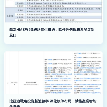
華為HMS與5G網絡催生機遇，軟件外包服務迎發展新
風口
比亞迪戰略投資新迪數字 深化軟件布局，賦能產業智能
化升級