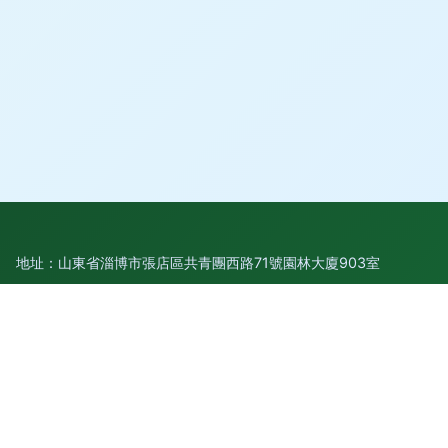
地址：山東省淄博市張店區共青團西路71號園林大廈903室
電話：1395387**
Copyright © 2026
m.alexaup.com.cn
軟件外包服務
山東智園軟
件科技有限公司
軟件外包服務
版權所有
Sitemap