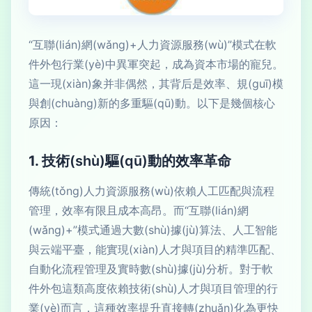
“互聯(lián)網(wǎng)+人力資源服務(wù)”模式在軟
件外包行業(yè)中異軍突起，成為資本市場的寵兒。
這一現(xiàn)象并非偶然，其背后是效率、規(guī)模
與創(chuàng)新的多重驅(qū)動。以下是幾個核心
原因：
1.
技術(shù)驅(qū)動的效率革命
傳統(tǒng)人力資源服務(wù)依賴人工匹配與流程
管理，效率有限且成本高昂。而“互聯(lián)網
(wǎng)+”模式通過大數(shù)據(jù)算法、人工智能
與云端平臺，能實現(xiàn)人才與項目的精準匹配、
自動化流程管理及實時數(shù)據(jù)分析。對于軟
件外包這類高度依賴技術(shù)人才與項目管理的行
業(yè)而言，這種效率提升直接轉(zhuǎn)化為更快