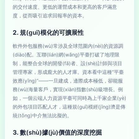
的交付速度、更低的運營成本和更高的客戶滿意
度，從而吸引追求回報率的資本。
2.
規(guī)模化的可擴展性
軟件外包服務(wù)常涉及全球范圍內(nèi)的資源調
(diào)配。互聯(lián)網(wǎng)平臺打破了地理限
制，能整合全球的開發(fā)者、設(shè)計師與項目
管理專家，形成龐大的人才庫。資本看中這種“平臺
效應(yīng)”——一旦建成，邊際成本極低，卻能服
務(wù)海量客戶，實現(xiàn)指數(shù)級增長。例
如，一個云端人力資源平臺可同時為上千家企業(yè)
的外包項目匹配人才，這種規(guī)模經(jīng)濟是傳
統(tǒng)中介無法比擬的。
3.
數(shù)據(jù)價值的深度挖掘